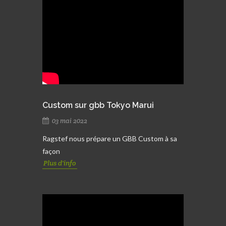
Custom sur gbb Tokyo Marui
03 mai 2022
Ragstef nous prépare un GBB Custom à sa
façon
Plus d'info