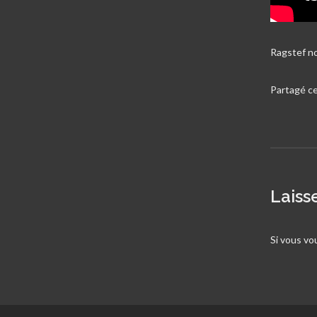
Ragstef n
Partagé ce
Laiss
Si vous vo