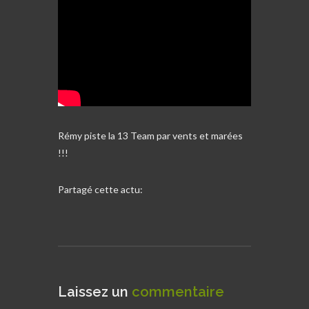
Rémy piste la 13 Team par vents et marées
!!!
Partagé cette actu:
Laissez un
commentaire